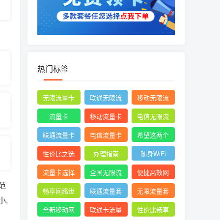
热门标签
无限流量卡
联通无限流
移动无限流
量卡
量卡
流量卡
移动流量卡
电信无限流
量卡
联通流量卡
电信流量卡
希望这两个
关键词能满
性价比之选
办理指南
随身WiFi
足您的需求
流量卡选择
全国无限流
便捷高效网
范
量
络体验
畅享网络世
联通流量套
无限流量套
小,
界
餐
餐
全新移动网
联通卡流量
性价比畅享