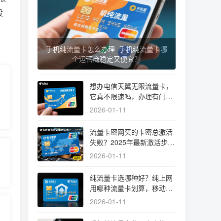
设
手机纯流量卡怎么办理_手机纯流量卡哪
个运营商稳定又便宜？
想办电信天翼无限流量卡，
它真不限速吗，办理有门槛
吗？
2026-01-11
流量卡密网买的卡密总激活
失败？2025年最新激活步骤
与避坑指南
2026-01-11
纯流量卡选哪种好？纯上网
用哪种流量卡划算，移动电
信纯流量卡哪个好实测揭秘
2026-01-11