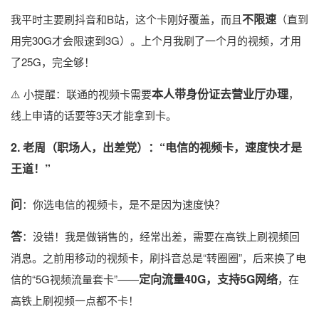
不限速
我平时主要刷抖音和B站，这个卡刚好覆盖，而且
（直到
用完30G才会限速到3G）。上个月我刷了一个月的视频，才用
了25G，完全够！
本人带身份证去营业厅办理
⚠️ 小提醒：联通的视频卡需要
，
线上申请的话要等3天才能拿到卡。
2. 老周（职场人，出差党）：“电信的视频卡，速度快才是
王道！”
问
：你选电信的视频卡，是不是因为速度快？
答
：没错！我是做销售的，经常出差，需要在高铁上刷视频回
消息。之前用移动的视频卡，刷抖音总是“转圈圈”，后来换了电
定向流量40G，支持5G网络
信的“5G视频流量套卡”——
，在
高铁上刷视频一点都不卡！