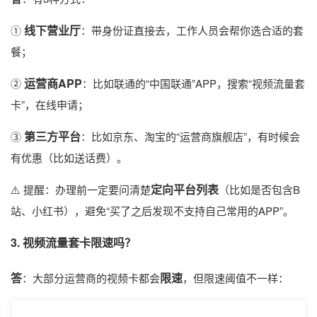
线下营业厅
①
：带身份证直接去，工作人员会帮你选合适的套
餐；
运营商APP
②
：比如联通的“中国联通”APP，搜索“视频流量套
卡”，在线申请；
第三方平台
③
：比如京东、淘宝的“运营商旗舰店”，有时候会
有优惠（比如送话费）。
定向平台列表
⚠️ 提醒：办理前一定要问清楚
（比如是否包含B
站、小红书），避免“买了之后发现不支持自己常用的APP”。
3. 视频流量套卡限速吗？
答
限速
：大部分运营商的视频卡都会
，但限速阈值不一样：