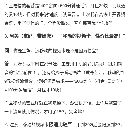
而且电信的套餐是“40G定向+500分钟通话”，月租39块，比联通
的贵10块，但对我来说“速度比钱重要”。上次我在高铁上开视频
会议，用了电信的卡，全程没断线，客户都夸我“信号好”。
3. 阿美（宝妈，带娃党）：“移动的视频卡，性价比最高！”
问
：你是宝妈，选移动的视频卡是不是因为便宜？
答
：对呀！我平时在家带娃，主要用手机刷育儿视频（比如抖
音的“宝宝辅食”），还有给孩子看动画片（爱奇艺）。移动的“1
9元视频流量套卡”刚好满足需求——“20G定向（抖音+爱奇艺）
+100分钟通话”，月租才19块！
而且移动的营业厅就在我家楼下，办理很方便。上个月我查了
一下流量使用情况，才用了18G，完全够！
限速比较严
⚠️ 注意：移动的视频卡
，用到20G后会限速到2G，