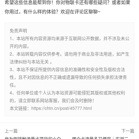
希望这些信息能帮到你！你对物联卡还有哪些疑问？或者如果
你用过，有什么样的体验？欢迎在评论区聊聊~
免责声明
1、本站所有内容资源均来源于互联网公开数据，并不涉及未公
开的内容。
2、本站转载内容仅供参考。请勿用于商业及非法用途，如产生
法律纠纷与本站无关 。
3、本站不保证所提供内容信息的准确性和安全性及版权合法
性，且不对因信息的不正确或遗漏导致的任何损失承担法律责
任。
4、任何单位或个人认为本站资源可能侵犯其版权或其他权利
的，请立即联系网站客服，我们会及时删除！
本文链接：https://chtn.cn/post/45777.html
上一篇
下一篇
作为刚接触流量卡项目的小白，请问加盟流程包括哪些环节以及需要多少投资？_在收益分析方面，每月潜在收入有多少以及如何提现？
哪个卡流量多又便宜｜实测三大运营商性价比，流量卡怎么选不踩坑？