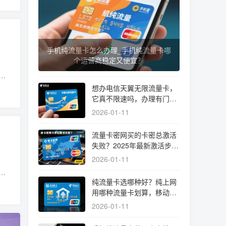
手机纯流量卡怎么办理_手机纯流量卡哪
个运营商稳定又便宜？
，
就
想办电信天翼无限流量卡，
它真不限速吗，办理有门槛
吗？
2026-01-11
流量卡密网买的卡密总激活
失败？2025年最新激活步骤
与避坑指南
2026-01-11
已
纯流量卡选哪种好？纯上网
而
用哪种流量卡划算，移动电
信纯流量卡哪个好实测揭秘
2026-01-11