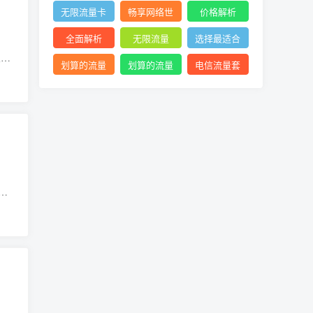
络体验
查询
网络
无限流量卡
畅享网络世
价格解析
价格
界利器
全面解析
无限流量
选择最适合
乐，
的流量套餐
划算的流量
划算的流量
电信流量套
关
卡
卡选择
餐
是
，