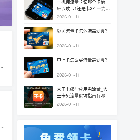
手机纯流量卡装哪个卡槽_
应该放卡1还是卡2？一篇文
章讲清选择和设置
2026-01-11
廊坊流量卡怎么选最划算？
2026-01-11
电信卡怎么买流量最划算？
成
量
2026-01-11
大王卡哪些应用免流量_大
王卡免流量避坑指南有哪些
必须知道的细节？
2026-01-11
们都
广