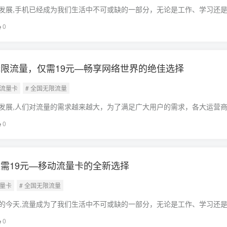
发展,手机已经成为我们生活中不可或缺的一部分，无论是工作、学习还
的角色，随着使用手机的时间增长，流量消耗也日益增加，不少用户都面
0
了解决
限流量，仅需19元—畅享网络世界的绝佳选择
通流量卡
# 全国无限流量
发展,人们对流量的需求越来越大，为了满足广大用户的需求，各大运营
联通流量卡以其全国无限流量、价格实惠的特点，受到了广大用户的喜爱
0
量卡全
需19元—移动流量卡的全新选择
流量卡
# 全国无限流量
的今天,流量成为了我们生活中不可或缺的一部分，无论是工作、学习还
络流量来满足各种需求，而移动流量卡作为我们获取流量的重要途径之一
0
接影响