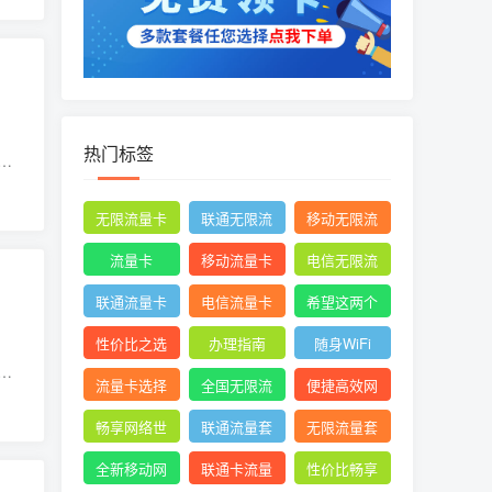
热门标签
时
了
无限流量卡
联通无限流
移动无限流
量卡
量卡
流量卡
移动流量卡
电信无限流
量卡
联通流量卡
电信流量卡
希望这两个
关键词能满
性价比之选
办理指南
随身WiFi
足您的需求
流量卡选择
全国无限流
便捷高效网
量
络体验
畅享网络世
联通流量套
无限流量套
界
餐
餐
全新移动网
联通卡流量
性价比畅享