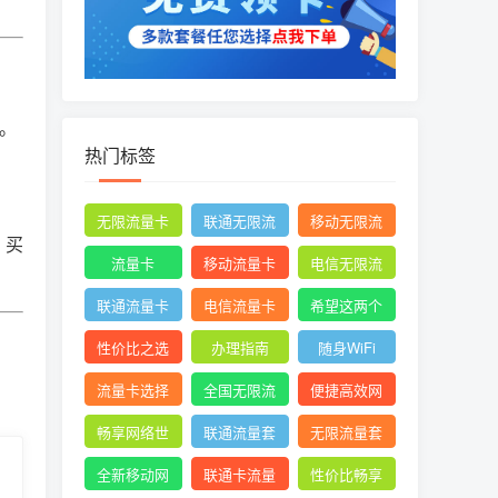
。
热门标签
无限流量卡
联通无限流
移动无限流
，买
量卡
量卡
流量卡
移动流量卡
电信无限流
量卡
联通流量卡
电信流量卡
希望这两个
关键词能满
性价比之选
办理指南
随身WiFi
足您的需求
流量卡选择
全国无限流
便捷高效网
量
络体验
畅享网络世
联通流量套
无限流量套
界
餐
餐
全新移动网
联通卡流量
性价比畅享