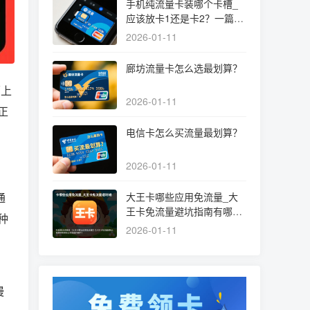
手机纯流量卡装哪个卡槽_
应该放卡1还是卡2？一篇文
章讲清选择和设置
2026-01-11
廊坊流量卡怎么选最划算？
面上
2026-01-11
正
电信卡怎么买流量最划算？
2026-01-11
通
大王卡哪些应用免流量_大
王卡免流量避坑指南有哪些
种
必须知道的细节？
2026-01-11
慢