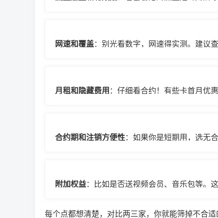
如，某运营商推出“20GB月包+可结转5GB”，
网速和覆盖
：别光看数字，网速得实测。建议
城市，联通网速可能快；在乡下，电信覆盖更广
月租和隐藏费用
：仔细看合约！有些卡首月优
曾办过一张卡，标榜“9元月租”，结果激活时收5
合约期和注销方便性
：如果你是短期用，选无
赔钱。这点新手常忽略，但很重要。
附加权益
：比如是否送视频会员、音乐包等。
够用、网速稳。
每个点都想清楚，对比两三家，你就能筛掉不合适