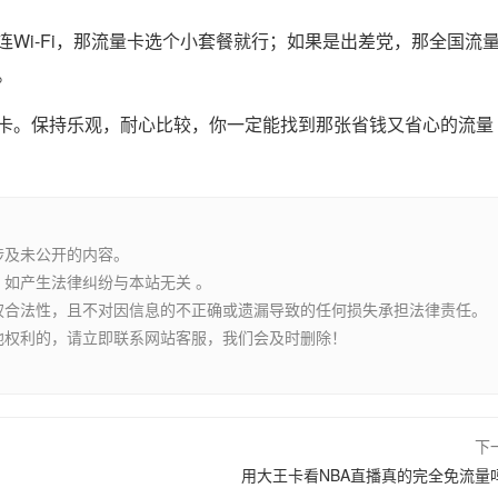
Wi-Fi，那流量卡选个小套餐就行；如果是出差党，那全国流
。
卡。保持乐观，耐心比较，你一定能找到那张省钱又省心的流量
涉及未公开的内容。
如产生法律纠纷与本站无关 。
权合法性，且不对因信息的不正确或遗漏导致的任何损失承担法律责任。
他权利的，请立即联系网站客服，我们会及时删除！
下
用大王卡看NBA直播真的完全免流量