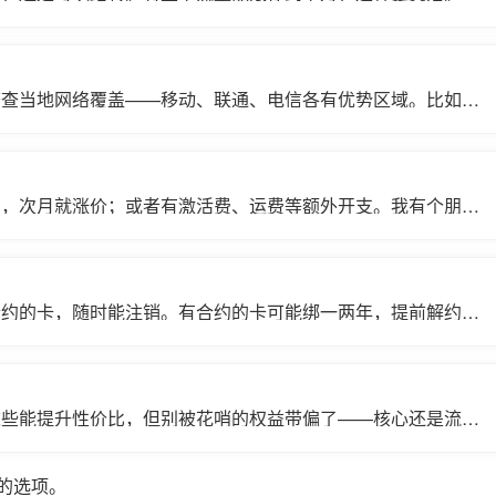
对于流量波动大的人来说就挺香。🎯
查查当地网络覆盖——移动、联通、电信各有优势区域。比如在
。你可以问问朋友或用地图App测速。
惠，次月就涨价；或者有激活费、运费等额外开支。我有个朋友
0元手续费，算下来根本不划算。😤
合约的卡，随时能注销。有合约的卡可能绑一两年，提前解约得
这些能提升性价比，但别被花哨的权益带偏了——核心还是流量
的选项。