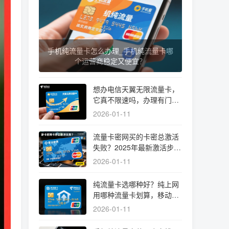
手机纯流量卡怎么办理_手机纯流量卡哪
个运营商稳定又便宜？
想办电信天翼无限流量卡，
它真不限速吗，办理有门槛
吗？
2026-01-11
流量卡密网买的卡密总激活
失败？2025年最新激活步骤
与避坑指南
2026-01-11
纯流量卡选哪种好？纯上网
用哪种流量卡划算，移动电
信纯流量卡哪个好实测揭秘
2026-01-11