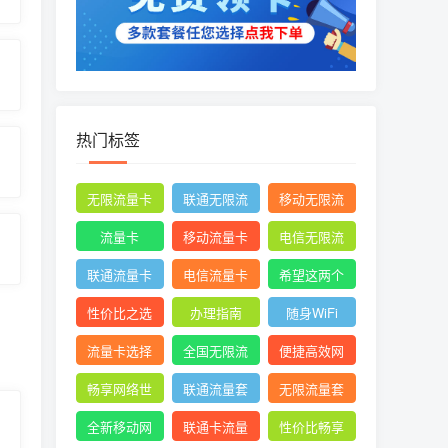
热门标签
无限流量卡
联通无限流
移动无限流
量卡
量卡
流量卡
移动流量卡
电信无限流
量卡
联通流量卡
电信流量卡
希望这两个
关键词能满
性价比之选
办理指南
随身WiFi
足您的需求
流量卡选择
全国无限流
便捷高效网
量
络体验
畅享网络世
联通流量套
无限流量套
界
餐
餐
全新移动网
联通卡流量
性价比畅享