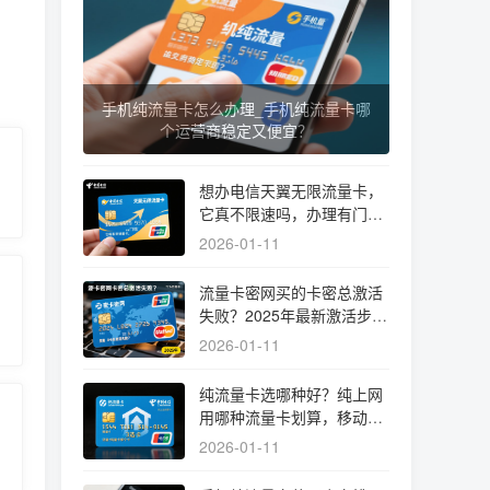
手机纯流量卡怎么办理_手机纯流量卡哪
个运营商稳定又便宜？
想办电信天翼无限流量卡，
它真不限速吗，办理有门槛
吗？
2026-01-11
流量卡密网买的卡密总激活
失败？2025年最新激活步骤
与避坑指南
2026-01-11
纯流量卡选哪种好？纯上网
用哪种流量卡划算，移动电
信纯流量卡哪个好实测揭秘
2026-01-11