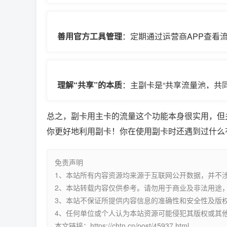
合约期？
善用官方工具管理
：定期通过运营商APP查看
使用上限，避免意外超支。
理解“共享”的本质
：主副卡是“共享流量池，共
结算。所以沟通和管理很重要，特别是副卡给
总之，副卡用主卡的流量这个功能本身很实用，但
你更好地利用副卡！你在使用副卡时还遇到过什么
免责声明
1、本站所有内容资源均来源于互联网公开数据，并不
2、本站转载内容仅供参考。请勿用于商业及非法用途，
3、本站不保证所提供内容信息的准确性和安全性及版
4、任何单位或个人认为本站资源可能侵犯其版权或其
本文链接：https://chtn.cn/post/45937.html