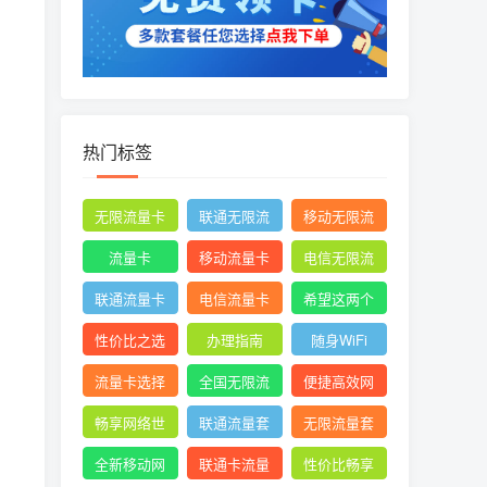
热门标签
无限流量卡
联通无限流
移动无限流
量卡
量卡
流量卡
移动流量卡
电信无限流
量卡
联通流量卡
电信流量卡
希望这两个
关键词能满
性价比之选
办理指南
随身WiFi
足您的需求
流量卡选择
全国无限流
便捷高效网
量
络体验
畅享网络世
联通流量套
无限流量套
界
餐
餐
全新移动网
联通卡流量
性价比畅享