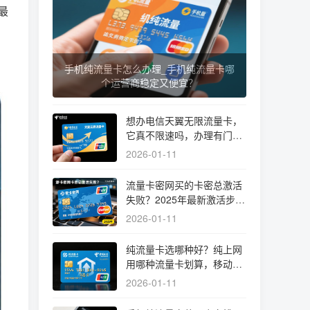
最
手机纯流量卡怎么办理_手机纯流量卡哪
个运营商稳定又便宜？
想办电信天翼无限流量卡，
它真不限速吗，办理有门槛
吗？
2026-01-11
流量卡密网买的卡密总激活
失败？2025年最新激活步骤
与避坑指南
2026-01-11
纯流量卡选哪种好？纯上网
用哪种流量卡划算，移动电
信纯流量卡哪个好实测揭秘
2026-01-11