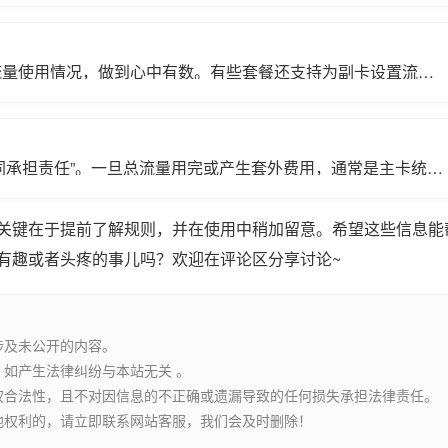
流量使用情况，做到心中有数。有些套餐还支持为副卡设置流量
同承担责任”。一旦总流量用完或产生套外费用，通常是主卡统一
家人使用时。
关键在于提前了解规则，并在使用中稍加留意。希望这些信息能
有趣或者头疼的事儿吗？欢迎在评论区分享讨论~
涉及未公开的内容。
如产生法律纠纷与本站无关 。
权合法性，且不对因信息的不正确或遗漏导致的任何损失承担法律责任。
他权利的，请立即联系网站客服，我们会及时删除！