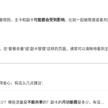
餐规则，主卡和副卡
可能都会受到影响
，比如一起被限速或者共
。在“套餐余量”或“副卡管理”这样的页面，通常可以清晰地看到
得省心，有这么几点建议：
多少？哪些流量是
不能共享
的？副卡的
月功能费
是多少，有没有