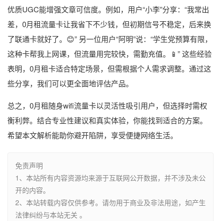
优质UGC能增强文章可信度。例如，用户“小李”分享：“我常出
差，0月租流量卡让我省下不少钱，但初期信号不稳定，后来换
了联通卡就好了。😊” 另一位用户“阿明”说：“学生党预算有限，
这种卡帮我上网课，但流量用完较快，需勤充值。📱” 这些经验
表明，0月租卡适合特定场景，但需根据个人需求调整。通过这
些分享，我们可以更全面地评估产品。
总之，0月租随身wifi流量卡以灵活性吸引用户，但选择时需权
衡利弊。结合专业性建议和真实体验，你能找到适合的方案。
希望本文解析能助你避开陷阱，享受便捷网络生活。
免责声明
1、本站所有内容资源均来源于互联网公开数据，并不涉及未公
开的内容。
2、本站转载内容仅供参考。请勿用于商业及非法用途，如产生
法律纠纷与本站无关 。