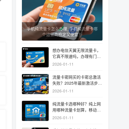
手机纯流量卡怎么办理_手机纯流量卡哪
个运营商稳定又便宜？
想办电信天翼无限流量卡，
它真不限速吗，办理有门槛
吗？
2026-01-11
流量卡密网买的卡密总激活
失败？2025年最新激活步骤
与避坑指南
2026-01-11
纯流量卡选哪种好？纯上网
用哪种流量卡划算，移动电
信纯流量卡哪个好实测揭秘
2026-01-11