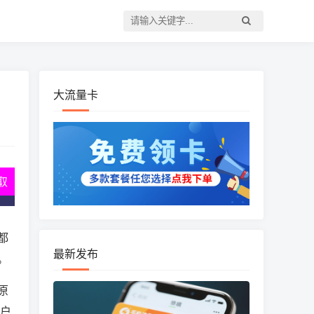
大流量卡
取
都
最新发布
。
原
用户