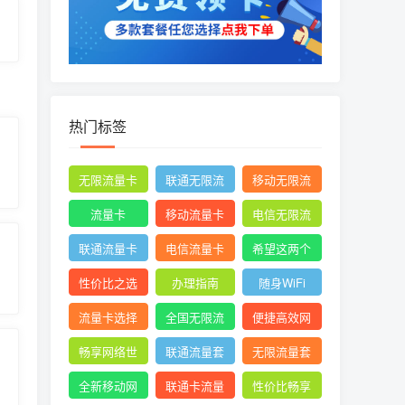
热门标签
无限流量卡
联通无限流
移动无限流
量卡
量卡
流量卡
移动流量卡
电信无限流
量卡
联通流量卡
电信流量卡
希望这两个
关键词能满
性价比之选
办理指南
随身WiFi
足您的需求
流量卡选择
全国无限流
便捷高效网
量
络体验
畅享网络世
联通流量套
无限流量套
界
餐
餐
全新移动网
联通卡流量
性价比畅享